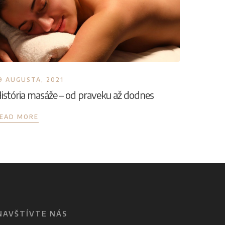
9 AUGUSTA, 2021
istória masáže – od praveku až dodnes
EAD MORE
NAVŠTÍVTE NÁS