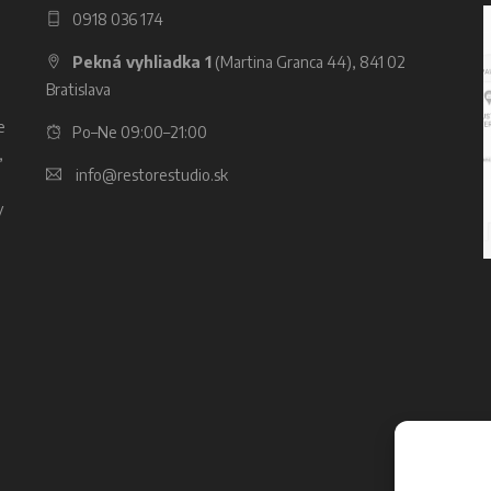
0918 036 174
Pekná vyhliadka 1
(Martina Granca 44), 841 02
Bratislava
e
Po–Ne 09:00–21:00
,
info@restorestudio.sk
y