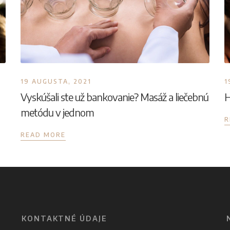
19 AUGUSTA, 2021
1
Vyskúšali ste už bankovanie? Masáž a liečebnú
H
metódu v jednom
R
READ MORE
KONTAKTNÉ ÚDAJE