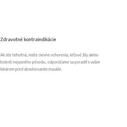
Zdravotné kontraindikácie
Ak ste tehotná, máte cievne ochorenia, kŕčové žily alebo
bolesti nejasného pôvodu, odporúčame sa poradiť s vašim
lekárom pred absolvovaním masáže.