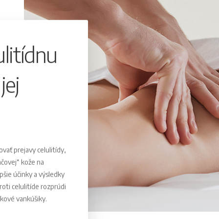
litídnu
jej
ať prejavy celulitídy,
nčovej“ kože na
pšie účinky a výsledky
ti celulitíde rozprúdi
kové vankúšiky.