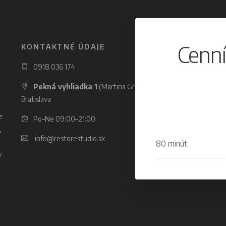
Cenní
KONTAKTNÉ ÚDAJE
0918 036 174
Pekná vyhliadka 1
(Martina Granca 44), 841 02
Bratislava
e
Po–Ne 09:00–21:00
,
info@restorestudio.sk
80 minút
y