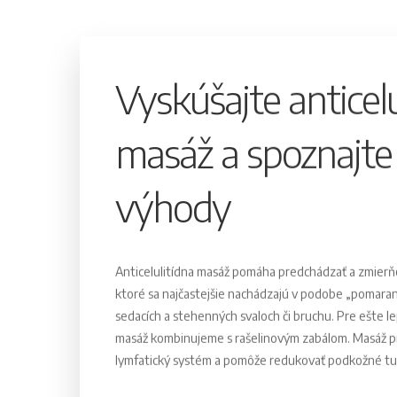
Vyskúšajte anticelu
masáž a spoznajte 
výhody
Anticelulitídna masáž pomáha predchádzať a zmierňov
ktoré sa najčastejšie nachádzajú v podobe „pomara
sedacích a stehenných svaloch či bruchu. Pre ešte le
masáž kombinujeme s rašelinovým zabálom. Masáž pro
lymfatický systém a pomôže redukovať podkožné tu