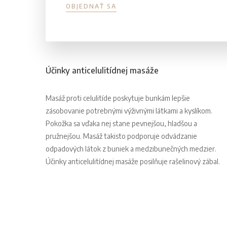
OBJEDNAŤ SA
Účinky anticelulitídnej masáže
Masáž proti celulitíde poskytuje bunkám lepšie
zásobovanie potrebnými výživnými látkami a kyslíkom.
Pokožka sa vďaka nej stane pevnejšou, hladšou a
pružnejšou. Masáž takisto podporuje odvádzanie
odpadových látok z buniek a medzibunečných medzier.
Účinky anticelulitídnej masáže posilňuje rašelinový zábal.