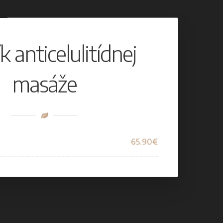
k anticelulitídnej
NAVŠTÍVTE NÁS
masáže
65.90€