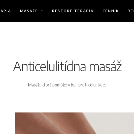
RAPIA
MASÁŽE
RESTORE TERAPIA
CENNÍK
RE
Anticelulitídna masáž
Masáž, ktorá pomôže v boji proti celulitíde.