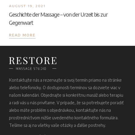
AUGUST 19, 2021
Geschichte der Massage – von der Urzeit bis zur
Gegenwart
READ MORE
Kontaktujte nás a rezervujte si svoj termín priamo na stránke
alebo telefonicky. O dostupnosti termínov sa dozviete viac v
našom kalendári. Objednajte si konkrétnu masáž alebo terapiu
a radi vás u nás privítame. V prípade, že sa potrebujete poradiť
alebo máte problém s objednávkou, kontaktujte nás na
prostredníctvom nižšie uvedeného kontaktného formulára.
Tešíme sa aj na všetky vaše otázky a ďalšie postrehy.