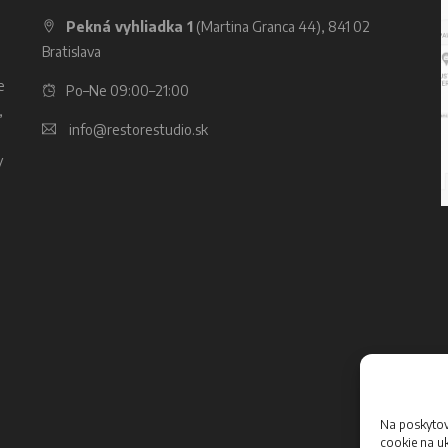
Pekná vyhliadka 1
(Martina Granca 44), 841 02
Bratislava
e
Po–Ne 09:00–21:00
,
info@restorestudio.sk
y
Na poskytov
cookie na uk