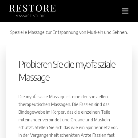
Myofasziale Massage
Spezielle Massage zur Entspannung von Muskeln und Sehnen.
Probieren Sie die myofasziale
Massage
Die myofasziale Massage ist eine der speziellen
therapeutischen Massagen. Die Faszien sind das
Bindegewebe im Körper, das die einzelnen Teile
miteinander verbindet und Organe und Muskeln
schützt. Stellen Sie sich das wie ein Spinnennetz vor.
In der Vergangenheit schenkten Ärzte Faszien fast