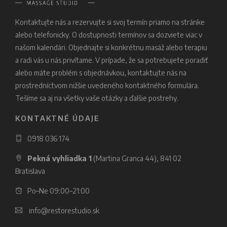
Kontaktujte nás a rezervujte si svoj termín priamo na stránke
alebo telefonicky. O dostupnosti termínov sa dozviete viac v
našom kalendári. Objednajte si konkrétnu masáž alebo terapiu
a radi vás u nás privítame. V prípade, že sa potrebujete poradiť
alebo máte problém s objednávkou, kontaktujte nás na
prostredníctvom nižšie uvedeného kontaktného formulára.
Tešíme sa aj na všetky vaše otázky a ďalšie postrehy.
KONTAKTNÉ ÚDAJE
0918 036 174
Pekná vyhliadka 1
(Martina Granca 44), 841 02
Bratislava
Po–Ne 09:00–21:00
info@restorestudio.sk