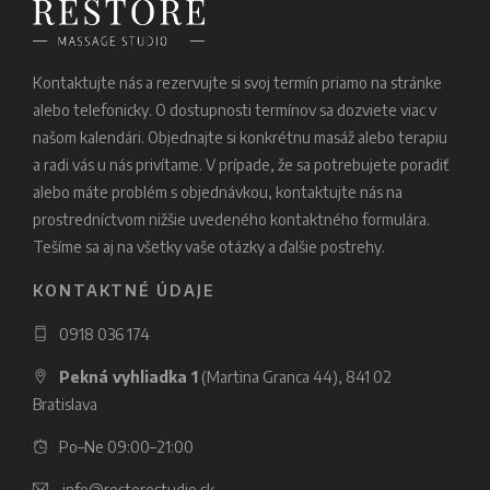
Kontaktujte nás a rezervujte si svoj termín priamo na stránke
alebo telefonicky. O dostupnosti termínov sa dozviete viac v
našom kalendári. Objednajte si konkrétnu masáž alebo terapiu
a radi vás u nás privítame. V prípade, že sa potrebujete poradiť
alebo máte problém s objednávkou, kontaktujte nás na
prostredníctvom nižšie uvedeného kontaktného formulára.
Tešíme sa aj na všetky vaše otázky a ďalšie postrehy.
KONTAKTNÉ ÚDAJE
0918 036 174
Pekná vyhliadka 1
(Martina Granca 44), 841 02
Bratislava
Po–Ne 09:00–21:00
info@restorestudio.sk