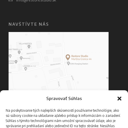
NAVŠTÍVTE NÁS
Spravovať Súhlas
Kontakt
Na poskytovanie tých najlepších skúseností používame technológie, ako
sú súbory cookie na ukladanie a/alebo prístup k informáciám o zariadení.
Cenník
Súhlas s týmito technológiami nám umožní spracovávať údaje, ako je
správanie pri prehliadaní alebo jedinečné ID na tejto stránke. Nesúhlas
Časté otázky