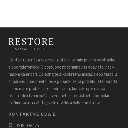
Kontaktujte nás a rezervujte si svoj termín priamo na stránke
alebo telefonicky. O dostupnosti termínov sa dozviete viac v
našom kalendári. Objednajte si konkrétnu masáž alebo terapiu
a radi vás u nás privítame. V prípade, že sa potrebujete poradiť
alebo máte problém s objednávkou, kontaktujte nás na
prostredníctvom nižšie uvedeného kontaktného formulára.
Tešíme sa aj na všetky vaše otázky a ďalšie postrehy.
KONTAKTNÉ ÚDAJE
0918 036 174