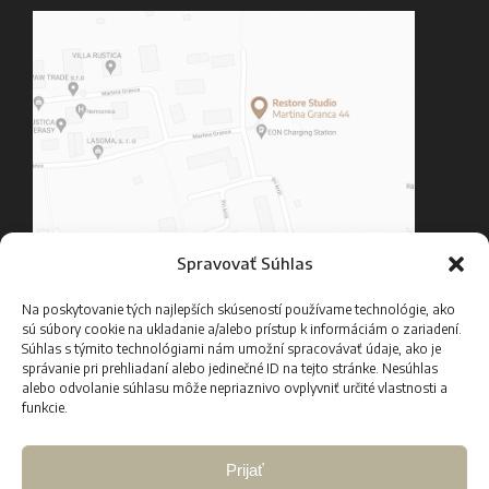
Spravovať Súhlas
Kontakt
Na poskytovanie tých najlepších skúseností používame technológie, ako
sú súbory cookie na ukladanie a/alebo prístup k informáciám o zariadení.
Cenník
Súhlas s týmito technológiami nám umožní spracovávať údaje, ako je
správanie pri prehliadaní alebo jedinečné ID na tejto stránke. Nesúhlas
Časté otázky
alebo odvolanie súhlasu môže nepriaznivo ovplyvniť určité vlastnosti a
funkcie.
Spracovanie osobných údajov
Impressum
Prijať