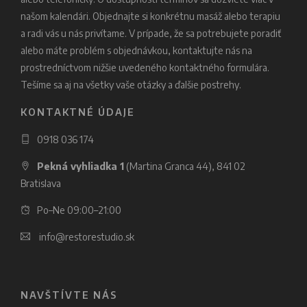
našom kalendári. Objednajte si konkrétnu masáž alebo terapiu
a radi vás u nás privítame. V prípade, že sa potrebujete poradiť
alebo máte problém s objednávkou, kontaktujte nás na
prostredníctvom nižšie uvedeného kontaktného formulára.
Tešíme sa aj na všetky vaše otázky a ďalšie postrehy.
KONTAKTNÉ ÚDAJE
0918 036 174
Pekná vyhliadka 1
(Martina Granca 44), 841 02
Bratislava
Po–Ne 09:00–21:00
info@restorestudio.sk
NAVŠTÍVTE NÁS