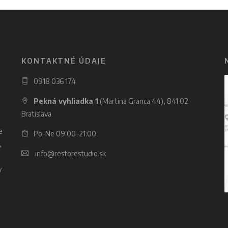
KONTAKTNÉ ÚDAJE
0918 036 174
Pekná vyhliadka 1
(Martina Granca 44), 841 02
Bratislava
e
Po–Ne 09:00–21:00
,
info@restorestudio.sk
y