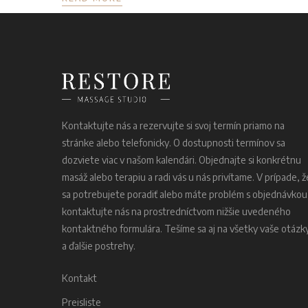
Kontaktujte nás a rezervujte si svoj termín priamo na
stránke alebo telefonicky. O dostupnosti termínov sa
dozviete viac v našom kalendári. Objednajte si konkrétnu
masáž alebo terapiu a radi vás u nás privítame. V prípade, ž
sa potrebujete poradiť alebo máte problém s objednávkou
kontaktujte nás na prostredníctvom nižšie uvedeného
kontaktného formulára. Tešíme sa aj na všetky vaše otázk
a ďalšie postrehy.
Kontakt
Preisliste