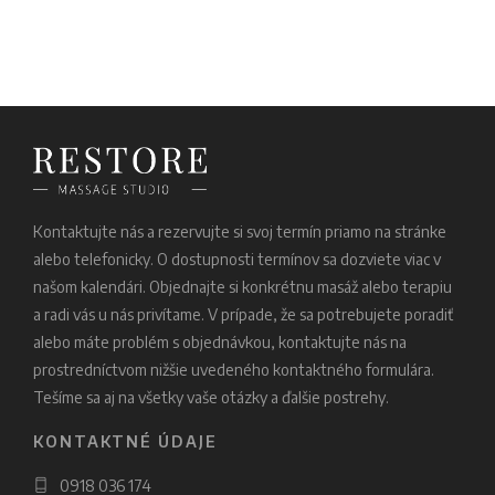
Kontaktujte nás a rezervujte si svoj termín priamo na stránke
alebo telefonicky. O dostupnosti termínov sa dozviete viac v
našom kalendári. Objednajte si konkrétnu masáž alebo terapiu
a radi vás u nás privítame. V prípade, že sa potrebujete poradiť
alebo máte problém s objednávkou, kontaktujte nás na
prostredníctvom nižšie uvedeného kontaktného formulára.
Tešíme sa aj na všetky vaše otázky a ďalšie postrehy.
KONTAKTNÉ ÚDAJE
0918 036 174