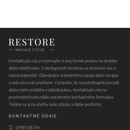
Kontaktujte nás a rezervujte si svoj termín priamo na stránke
alebo telefonicky. O dostupnosti termínov sa dozviete viac v
našom kalendári. Objednajte si konkrétnu masáž alebo terapiu
a radi vás u nás privítame. V prípade, že sa potrebujete poradiť
alebo máte problém s objednávkou, kontaktujte nás na
prostredníctvom nižšie uvedeného kontaktného formulára.
Tešíme sa aj na všetky vaše otázky a ďalšie postrehy.
KONTAKTNÉ ÚDAJE
0918 036 174