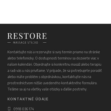
Kontaktujte nás a rezervujte si svoj termín priamo na stránke
alebo telefonicky. O dostupnosti termínov sa dozviete viac v
našom kalendári. Objednajte si konkrétnu masáž alebo terapiu
a radi vás u nás privítame. V prípade, že sa potrebujete poradiť
alebo máte problém s objednávkou, kontaktujte nás na
prostredníctvom nižšie uvedeného kontaktného formulára.
Tešíme sa aj na všetky vaše otázky a ďalšie postrehy.
KONTAKTNÉ ÚDAJE
0918 036 174